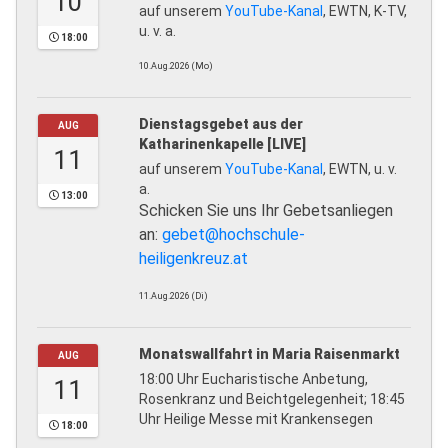
10
auf unserem
YouTube-Kanal
, EWTN, K-TV,
u. v. a.
18:00
10.Aug.2026 (Mo)
Dienstagsgebet aus der
AUG
Katharinenkapelle [LIVE]
11
auf unserem
YouTube-Kanal
, EWTN, u. v.
a.
13:00
Schicken Sie uns Ihr Gebetsanliegen
an:
gebet@hochschule-
heiligenkreuz.at
11.Aug.2026 (Di)
Monatswallfahrt in Maria Raisenmarkt
AUG
18:00 Uhr Eucharistische Anbetung,
11
Rosenkranz und Beichtgelegenheit; 18:45
Uhr Heilige Messe mit Krankensegen
18:00