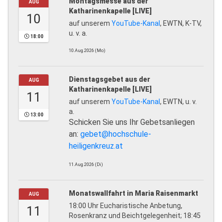
Montagsmesse aus der
AUG
Katharinenkapelle [LIVE]
10
auf unserem
YouTube-Kanal
, EWTN, K-TV,
u. v. a.
18:00
10.Aug.2026 (Mo)
Dienstagsgebet aus der
AUG
Katharinenkapelle [LIVE]
11
auf unserem
YouTube-Kanal
, EWTN, u. v.
a.
13:00
Schicken Sie uns Ihr Gebetsanliegen
an:
gebet@hochschule-
heiligenkreuz.at
11.Aug.2026 (Di)
Monatswallfahrt in Maria Raisenmarkt
AUG
18:00 Uhr Eucharistische Anbetung,
11
Rosenkranz und Beichtgelegenheit; 18:45