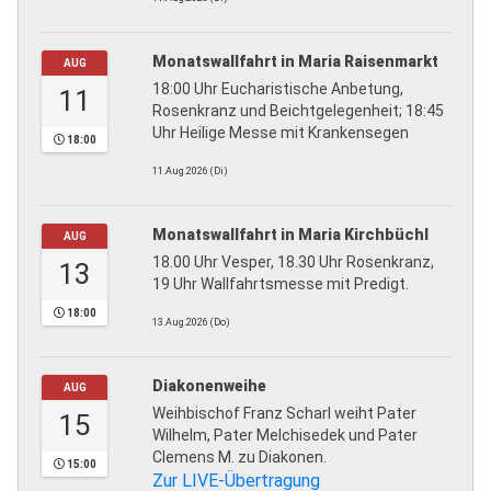
Monatswallfahrt in Maria Raisenmarkt
AUG
18:00 Uhr Eucharistische Anbetung,
11
Rosenkranz und Beichtgelegenheit; 18:45
Uhr Heilige Messe mit Krankensegen
18:00
11.Aug.2026 (Di)
Monatswallfahrt in Maria Kirchbüchl
AUG
18.00 Uhr Vesper, 18.30 Uhr Rosenkranz,
13
19 Uhr Wallfahrtsmesse mit Predigt.
18:00
13.Aug.2026 (Do)
Diakonenweihe
AUG
Weihbischof Franz Scharl weiht Pater
15
Wilhelm, Pater Melchisedek und Pater
Clemens M. zu Diakonen.
15:00
Zur LIVE-Übertragung