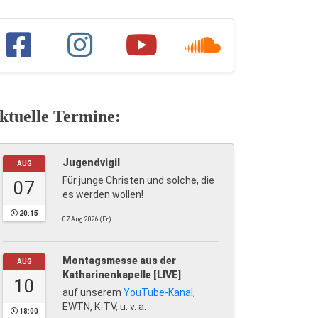
ktuelle Termine:
Jugendvigil
AUG
Für junge Christen und solche, die
07
es werden wollen!
20:15
07.Aug.2026 (Fr)
Montagsmesse aus der
AUG
Katharinenkapelle [LIVE]
10
auf unserem
YouTube-Kanal
,
EWTN, K-TV, u. v. a.
18:00