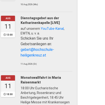
10.Aug.2026 (Mo)
Dienstagsgebet aus der
AUG
Katharinenkapelle [LIVE]
11
auf unserem
YouTube-Kanal
,
EWTN, u. v. a.
13:00
Schicken Sie uns Ihr
Gebetsanliegen an:
gebet@hochschule-
heiligenkreuz.at
11.Aug.2026 (Di)
Monatswallfahrt in Maria
AUG
Raisenmarkt
11
18:00 Uhr Eucharistische
Anbetung, Rosenkranz und
18:00
Beichtgelegenheit; 18:45 Uhr
Heilige Messe mit Krankensegen