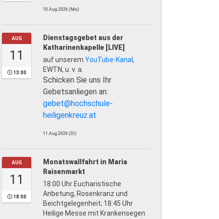
10.Aug.2026 (Mo)
Dienstagsgebet aus der
AUG
Katharinenkapelle [LIVE]
11
auf unserem
YouTube-Kanal
,
EWTN, u. v. a.
13:00
Schicken Sie uns Ihr
Gebetsanliegen an:
gebet@hochschule-
heiligenkreuz.at
11.Aug.2026 (Di)
Monatswallfahrt in Maria
AUG
Raisenmarkt
11
18:00 Uhr Eucharistische
Anbetung, Rosenkranz und
18:00
Beichtgelegenheit; 18:45 Uhr
Heilige Messe mit Krankensegen