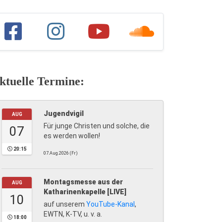
ktuelle Termine:
Jugendvigil
AUG
Für junge Christen und solche, die
07
es werden wollen!
20:15
07.Aug.2026 (Fr)
Montagsmesse aus der
AUG
Katharinenkapelle [LIVE]
10
auf unserem
YouTube-Kanal
,
EWTN, K-TV, u. v. a.
18:00