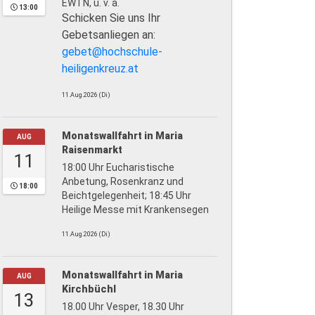
EWTN, u. v. a.
13:00
Schicken Sie uns Ihr
Gebetsanliegen an:
gebet@hochschule-
heiligenkreuz.at
11.Aug.2026 (Di)
Monatswallfahrt in Maria
AUG
Raisenmarkt
11
18:00 Uhr Eucharistische
Anbetung, Rosenkranz und
18:00
Beichtgelegenheit; 18:45 Uhr
Heilige Messe mit Krankensegen
11.Aug.2026 (Di)
Monatswallfahrt in Maria
AUG
Kirchbüchl
13
18.00 Uhr Vesper, 18.30 Uhr