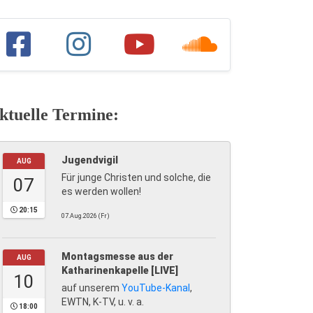
ktuelle Termine:
Jugendvigil
AUG
Für junge Christen und solche, die
07
es werden wollen!
20:15
07.Aug.2026 (Fr)
Montagsmesse aus der
AUG
Katharinenkapelle [LIVE]
10
auf unserem
YouTube-Kanal
,
EWTN, K-TV, u. v. a.
18:00