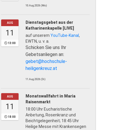
10.Aug.2026 (Mo)
Dienstagsgebet aus der
AUG
Katharinenkapelle [LIVE]
11
auf unserem
YouTube-Kanal
,
EWTN, u. v. a.
13:00
Schicken Sie uns Ihr
Gebetsanliegen an:
gebet@hochschule-
heiligenkreuz.at
11.Aug.2026 (Di)
Monatswallfahrt in Maria
AUG
Raisenmarkt
11
18:00 Uhr Eucharistische
Anbetung, Rosenkranz und
18:00
Beichtgelegenheit; 18:45 Uhr
Heilige Messe mit Krankensegen