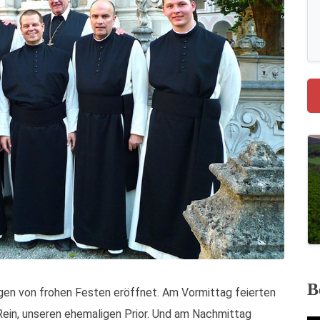
B
igen von frohen Festen eröffnet. Am Vormittag feierten
 Rein, unseren ehemaligen Prior. Und am Nachmittag