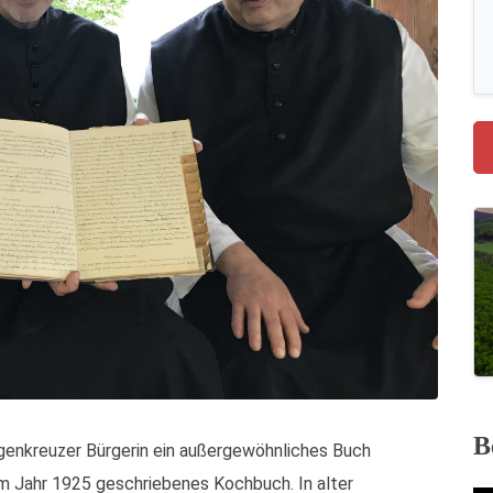
B
genkreuzer Bürgerin ein außergewöhnliches Buch
m Jahr 1925 geschriebenes Kochbuch. In alter