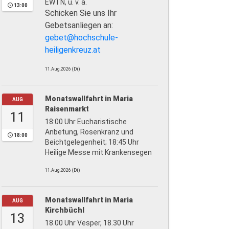
EWTN, u. v. a.
13:00
Schicken Sie uns Ihr
Gebetsanliegen an:
gebet@hochschule-
heiligenkreuz.at
11.Aug.2026 (Di)
Monatswallfahrt in Maria
AUG
Raisenmarkt
11
18:00 Uhr Eucharistische
Anbetung, Rosenkranz und
18:00
Beichtgelegenheit; 18:45 Uhr
Heilige Messe mit Krankensegen
11.Aug.2026 (Di)
Monatswallfahrt in Maria
AUG
Kirchbüchl
13
18.00 Uhr Vesper, 18.30 Uhr