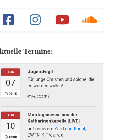
ktuelle Termine:
Jugendvigil
AUG
Für junge Christen und solche, die
07
es werden wollen!
20:15
07.Aug.2026 (Fr)
Montagsmesse aus der
AUG
Katharinenkapelle [LIVE]
10
auf unserem
YouTube-Kanal
,
EWTN, K-TV, u. v. a.
18:00