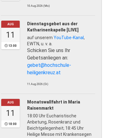
10.Aug.2026 (Mo)
Dienstagsgebet aus der
AUG
Katharinenkapelle [LIVE]
11
auf unserem
YouTube-Kanal
,
EWTN, u. v. a.
13:00
Schicken Sie uns Ihr
Gebetsanliegen an:
gebet@hochschule-
heiligenkreuz.at
11.Aug.2026 (Di)
Monatswallfahrt in Maria
AUG
Raisenmarkt
11
18:00 Uhr Eucharistische
Anbetung, Rosenkranz und
18:00
Beichtgelegenheit; 18:45 Uhr
Heilige Messe mit Krankensegen