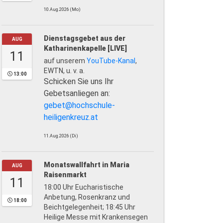
10.Aug.2026 (Mo)
Dienstagsgebet aus der
AUG
Katharinenkapelle [LIVE]
11
auf unserem
YouTube-Kanal
,
EWTN, u. v. a.
13:00
Schicken Sie uns Ihr
Gebetsanliegen an:
gebet@hochschule-
heiligenkreuz.at
11.Aug.2026 (Di)
Monatswallfahrt in Maria
AUG
Raisenmarkt
11
18:00 Uhr Eucharistische
Anbetung, Rosenkranz und
18:00
Beichtgelegenheit; 18:45 Uhr
Heilige Messe mit Krankensegen