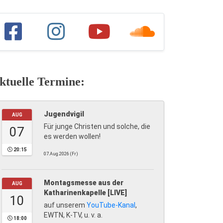
ktuelle Termine:
Jugendvigil
AUG
Für junge Christen und solche, die
07
es werden wollen!
20:15
07.Aug.2026 (Fr)
Montagsmesse aus der
AUG
Katharinenkapelle [LIVE]
10
auf unserem
YouTube-Kanal
,
EWTN, K-TV, u. v. a.
18:00