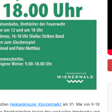
großen
Heiligenkreuzer Klostermarkt
am 01. Mai von 9-18
den Nachbarländern bieten ihre wertvollen Handwerke und