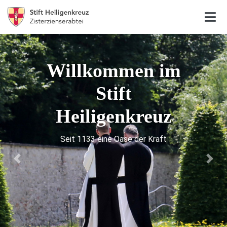
Willkommen im
Stift
Heiligenkreuz
Seit 1133 eine Oase der Kraft
Previous
Next